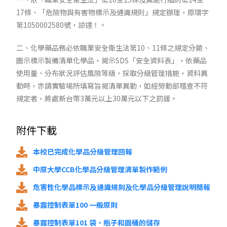
17條、「危險物與有害物標示及通識規則」規定辦理，原環字
第1050002580號，諒達！。
二、化學藥品務必依職業安全衛生法第10、11條之規定分類、
圖示標示製備清單化學品，揭示SDS「安全資料表」，依藥品
使用量、分布狀況評估風險等級，採取分級管理措施，資料異
動時，亦請實驗場所填寫旨揭清單異動，如經勞動部稽查不符
規定者，將處新台幣3萬元以上30萬元以下之罰鍰。
附件下載
本校已完成化學品分級管理回報
中原大學CCB化學品分級管理清單製作範例
危害性化學品標示及通識規則及化學品分級管理說明簡報
暴露控制表單100 一般原則
暴露控制表單101 袋、瓶子和圓桶的儲存