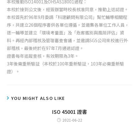
本校推動ISO14001及OHSAS18001過程：
本校於接到公文後，經簽辦當時校長核准同意，推動上述認證。
本校首先於96年9月委請「科建顧問有限公司」幫忙輔導相關程
序，共建立26個程序書供各單位遵循。並邀集各單位工作人員，
逐一輔導並建立「環境考量面」及「危害鑑別與風險評估」資
料。再經內部稽核及管理審查會議，並邀請SGS公司來校進行外
部稽核，最後終於在97年7月通過認證。
證書每年追蹤查核，有效期限為3年。
3年後需重新驗証（本校於100年重新驗証，103年必需重新驗
證）。
YOU MIGHT ALSO LIKE
ISO 45001 證書
2021-06-22