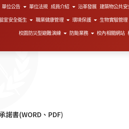
單位公告
單位法規
成員介紹
沿革發展
建築物公共安
驗室安全衛生
職業健康管理
環境保護
生物實驗管理
校園防災型避難演練
防颱業務
校內相關網站
承諾書(
WORD
、
PDF
)