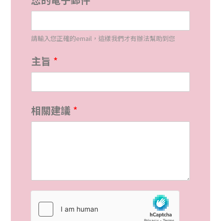
C
o
請輸入您正確的email，這樣我們才有辦法幫助到您
m
主旨
*
m
e
n
相關建議
*
t
*