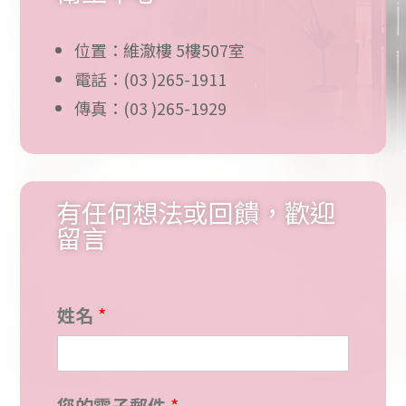
位置：維澈樓 5樓507室
電話：(03 )265-1911
傳真：(03 )265-1929
有任何想法或回饋，歡迎
留言
姓名
*
*
您的電子郵件
*