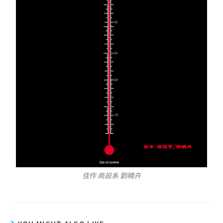
佳作 商設系 劉曉卉