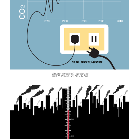
佳作 商設系 廖芝瑄