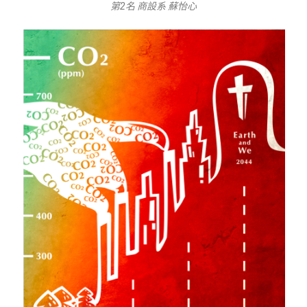
第2名 商設系 蘇怡心