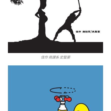
佳作 商課系 史聖豪