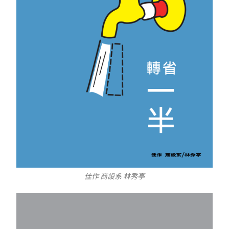
佳作 商設系 林秀亭