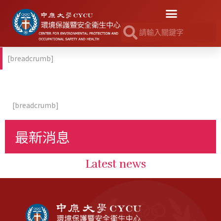
[breadcrumb]
[breadcrumb]
最新消息
Latest news